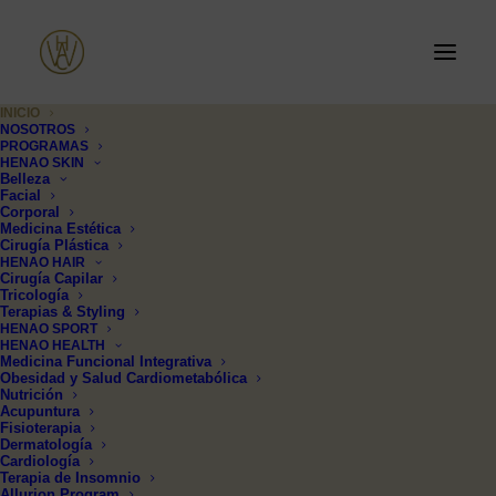
INICIO
NOSOTROS
PROGRAMAS
HENAO SKIN
Belleza
Facial
Corporal
Medicina Estética
Cirugía Plástica
HENAO HAIR
Cirugía Capilar
Tricología
Terapias & Styling
HENAO SPORT
HENAO HEALTH
Medicina Funcional Integrativa
Obesidad y Salud Cardiometabólica
Nutrición
Acupuntura
Fisioterapia
Dermatología
Cardiología
Terapia de Insomnio
Allurion Program