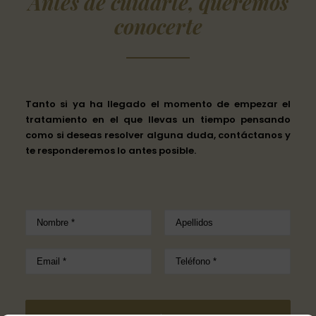
Antes de cuidarte, queremos
conocerte
Tanto si ya ha llegado el momento de empezar el
tratamiento en el que llevas un tiempo pensando
como
si deseas resolver alguna duda
,
contáctanos
y
te responderemos lo antes posible.