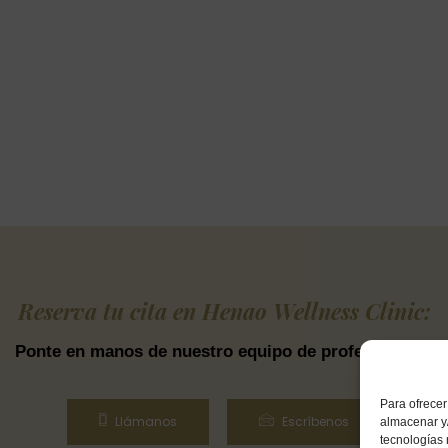
Reserva tu cita en Henao Wellness Clinic:
Ponte en manos de nuestro equipo de profesionales.
Para ofrecer
Llámanos
Escríbenos
almacenar y/
tecnologías