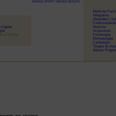
HENAO SPORT
HENAO HEALTH
Medicina Funci
Integrativa
Obesidad y Sa
Cardiometabóli
a Capilar
Nutrición
ogía
Acupuntura
as & Styling
Fisioterapia
Dermatología
Cardiología
Terapia de Ins
Allurion Progr
ompuesto por cirujanos