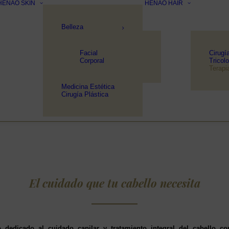
HENAO SKIN
HENAO HAIR
Belleza
Facial
Cirugí
Corporal
Tricol
Terapi
Medicina Estética
Cirugía Plástica
El cuidado que tu cabello necesita
 dedicado al cuidado capilar y tratamiento integral del cabello c